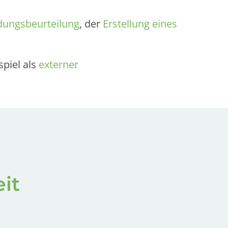
dungsbeurteilung
, der
Erstellung eines
piel als
externer
eit