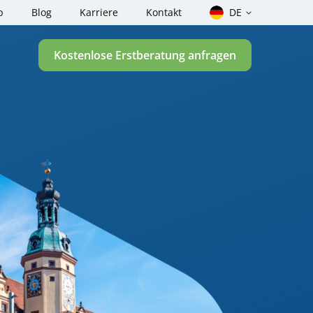
p
Blog
Karriere
Kontakt
DE
Kostenlose Erstberatung anfragen
 Rechner –
Über uns
unkte berechnen
Fallstudien
enge Checker für
einheiten Rechner nach
ung
nder für
rheit, Gefahrgut und
 einen
auftragten? – Der Test
 einen
ragten? – Der Test