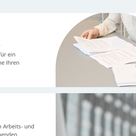
r
ür ein
ne Ihren
m Arbeits- und
chenden