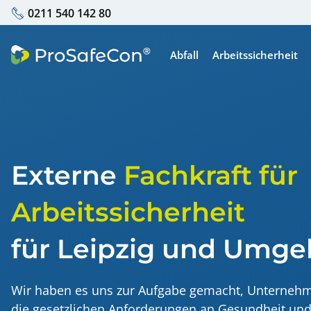
0211 540 142 80
Abfall
Arbeitssicherheit
Externer Abfallbeauftragte
Fachkraft für Arbe
Abfallbeauftragter für Bau
Erstellung Gefäh
Gefährdungsbeurt
Externe
Fachkraft für
Erstellung Ex-Sc
Arbeitssicherheit
Regalprüfung
für Leipzig und Umg
Inhouse Gabelsta
Inhouse Kranbedi
Wir haben es uns zur Aufgabe gemacht, Unternehm
die gesetzlichen Anforderungen an Gesundheit und