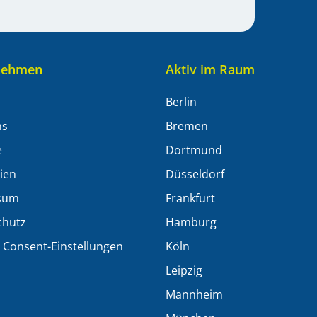
nehmen
Aktiv im Raum
Berlin
ns
Bremen
e
Dortmund
dien
Düsseldorf
sum
Frankfurt
chutz
Hamburg
 Consent-Einstellungen
Köln
Leipzig
t
Mannheim