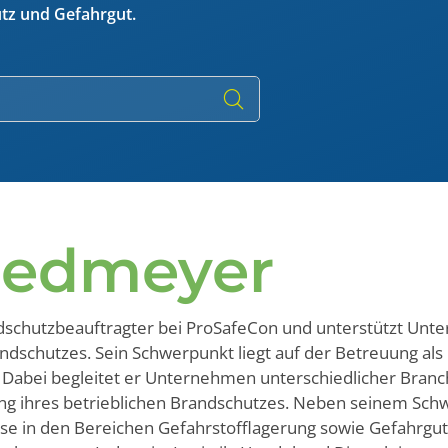
IATA DGR 1.6 online
ng
utz und Gefahrgut.
ng
IMDG-Code 1.3 Schulung – Online
Gefahrgutschulung
am Arbeitsplatz
Firmenspezifische Gefahrgut
Unterweisung
Beauftragte Person Gefahrgut
Inhouse Schulung
Ladungssicherung
iedmeyer
Inhouse CTU-Code Schulung
ndschutzbeauftragter bei ProSafeCon und unterstützt Un
ndschutzes. Sein Schwerpunkt liegt auf der Betreuung als
 Dabei begleitet er Unternehmen unterschiedlicher Branc
g ihres betrieblichen Brandschutzes. Neben seinem Schw
e in den Bereichen Gefahrstofflagerung sowie Gefahrgut