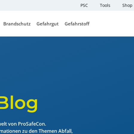
PSC
Tools
Shop
Brandschutz
Gefahrgut
Gefahrstoff
1000 Punkte 
Ü
Gefahrgutpun
F
er
beitssicherheit
Externer Brandschutzbeauftragter
Externer Gefahrgutbeauftragter
Externer Gefahrstoffbeauftragt
Begrenzte Me
Gefahrgut
uprojekte
hrdungsbeurteilung
Inhouse Brandschutzhelfer
Gefahrgutbeauftragter Online
Gefahrstoffverzeichnis
Ausbildung
Ausbildung
(Gefahrstoffkataster) erstellen
Löschmittelei
ASR A2.2
teilung Psyche
Evakuierungsübung und
Klasse 7 – Radioaktive Stoffe
Erstellung Gefährdungsbeurtei
Räumungsübung
Behörden-Fin
chutz Dokument
Arbeitssicher
Erstellung Beförderungspapier
Substitutionsprüfung
Abfall
Blog
Brandschutzbegehung
(ADR/IMO)
Brauche ich e
Online Unterweisung ADR 1.3
aplerschein
Gefahrgutbeau
Online Gefahrgut Batterie Seminar
welt von ProSafeCon.
dienerausweis
Brauche ich e
ormationen zu den Themen Abfall,
Abfallbeauftr