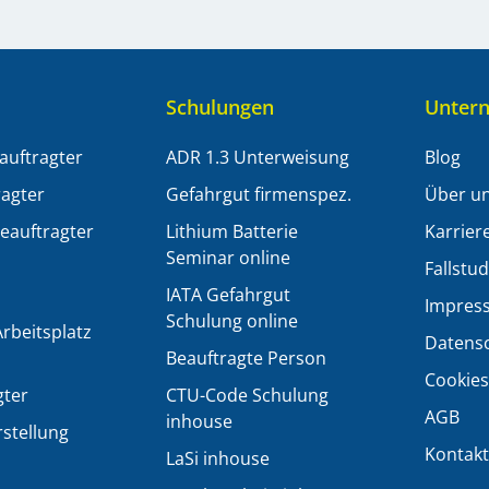
Schulungen
Unter
auftragter
ADR 1.3 Unterweisung
Blog
ragter
Gefahrgut firmenspez.
Über u
eauftragter
Lithium Batterie
Karrier
Seminar online
Fallstu
IATA Gefahrgut
Impres
Schulung online
beitsplatz
Datens
Beauftragte Person
Cookies
gter
CTU-Code Schulung
AGB
inhouse
rstellung
Kontak
LaSi inhouse