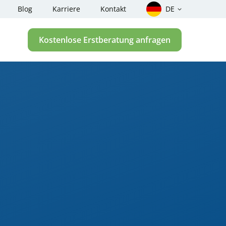
Blog
Karriere
Kontakt
DE
Kostenlose Erstberatung anfragen
Rechner –
ber uns
kte berechnen
allstudien
er
nge Checker für
nheiten Rechner nach
lung
der für
heit, Gefahrgut und
inen
ftragten? – Der Test
inen
agten? – Der Test