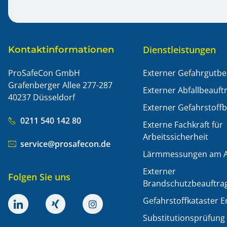
Dienstleistungen
Kontaktinformationen
ProSafeCon GmbH
Externer Gefahrgutbe
Grafenberger Allee 277-287
Externer Abfallbeauft
40237 Düsseldorf
Externer Gefahrstoffb
0211 540 142 80
Externe Fachkraft für
Arbeitssicherheit
service@prosafecon.de
Lärmmessungen am Ar
Externer
Folgen Sie uns
Brandschutzbeauftra
Gefahrstoffkataster E
Substitutionsprüfung