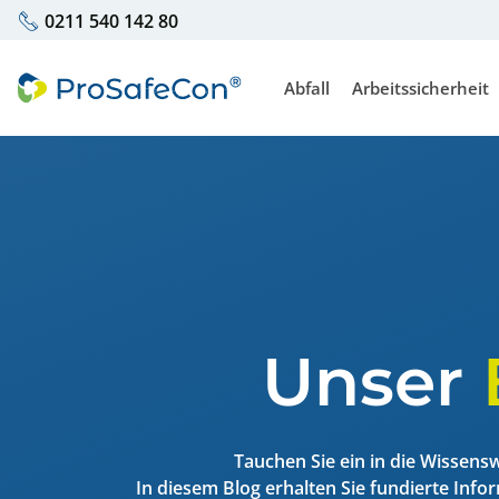
0211 540 142 80
Abfall
Arbeitssicherheit
Externer Abfallbeauftragt
Fachkraft für Ar
Abfallbeauftragter für Ba
Erstellung Gefä
Gefährdungsbeur
Erstellung Ex-S
Unser
Regalprüfung
Inhouse Gabelst
Tauchen Sie ein in die Wissens
Inhouse Kranbe
In diesem Blog erhalten Sie fundierte Inf