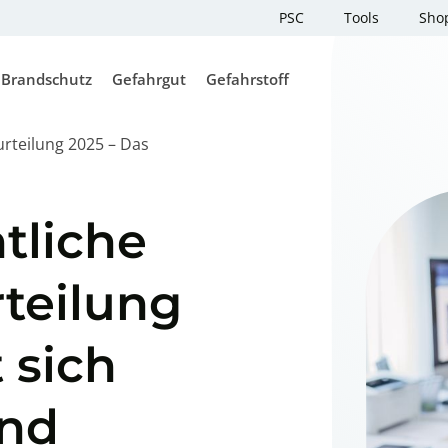
PSC
Tools
Sho
Brandschutz
Gefahrgut
Gefahrstoff
1000 Punkte
Gefahrgutp
rteilung 2025 – Das
r
itssicherheit
Externer Brandschutzbeauftragter
Externer Gefahrgutbeauftragter
Externer Gefahrstoffbeauftragter
Begrenzte M
Gefahrgut
projekte
rdungsbeurteilung
Inhouse Brandschutzhelfer
Gefahrgutbeauftragter Online
Gefahrstoffverzeichnis
Ausbildung
Ausbildung
(Gefahrstoffkataster) erstellen
Löschmittel
tliche
ASR A2.2
eilung Psyche
Evakuierungsübung und
Klasse 7 – Radioaktive Stoffe
Substitutionsprüfung
Räumungsübung
Behörden-Fi
hutz Dokument
teilung
Arbeitssiche
Erstellung Beförderungspapier
Abfall
Brandschutzbegehung
(ADR/IMO)
 sich
Brauche ich
Online Unterweisung ADR 1.3
plerschein
Gefahrgutbe
Online Gefahrgut Batterie Seminar
und
enerausweis
Brauche ich
Abfallbeauft