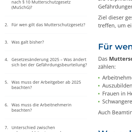
nach § 10 Mutterschutzgesetz
Gefährdungen
(MuSchG)?
Ziel dieser ge
2.
Für wen gilt das Mutterschutzgesetz?
treffen, um e
3.
Was galt bisher?
Für wen
Das
Mutters
4.
Gesetzesänderung 2025 – Was ändert
sich bei der Gefährdungsbeurteilung?
zählen:
Arbeitnehmer
5.
Was muss der Arbeitgeber ab 2025
Auszubilden
beachten?
Frauen in H
Schwangere 
6.
Was muss die Arbeitnehmerin
beachten?
Auch Beamtinn
7.
Unterschied zwischen