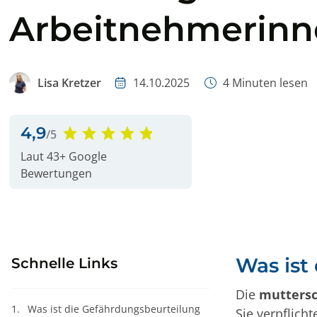
Inhouse Schulung
Arbeitnehmerinn
Ladungssicherun
Lärmmessungen a
Lisa Kretzer
14.10.2025
4
Minuten lesen
4,9
/5
Laut 43+ Google
Bewertungen
Was ist
Schnelle Links
Die
muttersc
1.
Was ist die Gefährdungsbeurteilung
Sie verpflich