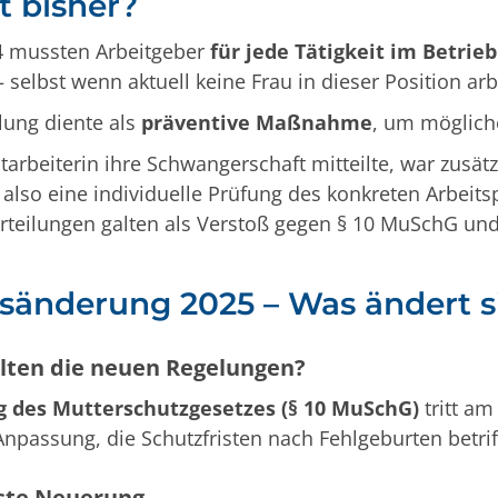
t bisher?
4 mussten Arbeitgeber
für jede Tätigkeit im Betrieb
 selbst wenn aktuell keine Frau in dieser Position arb
lung diente als
präventive Maßnahme
, um mögliche
arbeiterin ihre Schwangerschaft mitteilte, war zusätz
– also eine individuelle Prüfung des konkreten Arbeits
rteilungen galten als Verstoß gegen § 10 MuSchG und
sänderung 2025 – Was ändert s
lten die neuen Regelungen?
 des Mutterschutzgesetzes (§ 10 MuSchG)
tritt a
Anpassung, die Schutzfristen nach Fehlgeburten betrif
gste Neuerung