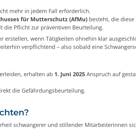
cht mehr in jedem Fall erforderlich.
schusses für Mutterschutz (AfMu)
besteht, die diese 
lt die Pflicht zur präventiven Beurteilung.
 erstellen, wenn Tätigkeiten ohnehin klar ausgeschl
iterhin verpflichtend – also sobald eine Schwangers
erleiden, erhalten ab
1. Juni 2025
Anspruch auf gestaf
direkt die Gefährdungsbeurteilung.
achten?
erheit schwangerer und stillender Mitarbeiterinnen sic