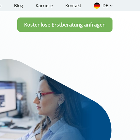
p
Blog
Karriere
Kontakt
DE
Kostenlose Erstberatung anfragen
 Rechner –
Über uns
unkte berechnen
Fallstudien
enge Checker für
einheiten Rechner nach
nder für
rheit, Gefahrgut und
 einen
auftragten? – Der Test
 einen
ragten? – Der Test