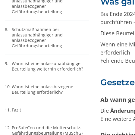
Was gal
anlassunabhängiger und
anlassbezogener
Gefährdungsbeurteilung
Bis Ende 202
durchführen –
8.
Schutzmaßnahmen bei
Diese Beurtei
anlassunabhängiger und
anlassbezogener
Wenn eine Mit
Gefährdungsbeurteilung
erforderlich 
Fehlende Beu
9.
Wann ist eine anlassunabhängige
Beurteilung weiterhin erforderlich?
Gesetze
10.
Wann ist eine anlassbezogene
Beurteilung erforderlich?
Ab wann ge
11.
Fazit
Die
Änderung
Eine weitere 
12.
ProSafeCon und die Mutterschutz-
Gefährdungsbeurteilung (MuSchG)
Die wichti