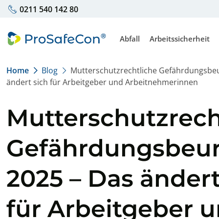
0211 540 142 80
Abfall
Arbeitssicherheit
Home
Blog
Mutterschutzrechtliche Gefährdungsbeu
Externer Abfallbeauftragte
Fachkraft für Arbe
ändert sich für Arbeitgeber und Arbeitnehmerinnen
Abfallbeauftragter für Bau
Erstellung Gefäh
Mutterschutzrech
Gefährdungsbeurt
Erstellung Ex-Sc
Gefährdungsbeur
Regalprüfung
2025 – Das ändert
Inhouse Gabelsta
für Arbeitgeber 
Inhouse Kranbedi