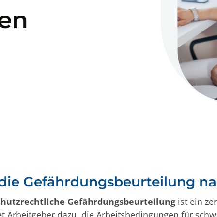
IATA DGR 1.6 online
en
g
IMDG-Code 1.3 Schulung – Online
Gefahrgutschulung
m Arbeitsplatz
Firmenspezifische Gefahrgut
Unterweisung
Beauftragte Person Gefahrgut
Inhouse Schulung
Ladungssicherung
Inhouse CTU-Code Schulung
 die Gefährdungsbeurteilung n
hutzrechtliche Gefährdungsbeurteilung
ist ein ze
tet Arbeitgeber dazu, die Arbeitsbedingungen für sch